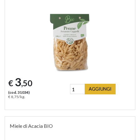
3
€
,50
AGGIUNGI
(cod. 31034)
€ 8,75/kg.
Miele di Acacia BIO