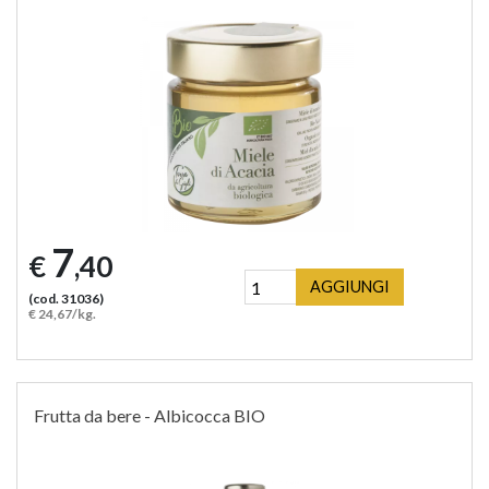
7
€
,40
AGGIUNGI
(cod. 31036)
€ 24,67/kg.
Frutta da bere - Albicocca BIO