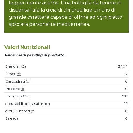
leggermente acerbe. Una bottiglia da tenere in
dispensa farà la gioia di chi predilige un olio di
grande carattere capace di offrire ad ogni piatto
spiccata personalità mediterranea.
Valori Nutrizionali
Valori medi per 100g di prodotto
Energia (kJ)
3404
Grassi (g)
92
Carboidrati (g)
0
Proteine (g)
0
Energia (kCal)
828
di cui acidi grassi saturi (g)
14
di cui Zuccheri (g)
0
Sale (g)
0