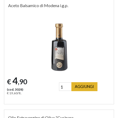
Aceto Balsamico di Modena i.g.p.
4
€
,90
AGGIUNGI
(cod. 3028)
€ 19,60/lt.
Olio Extravergine di Oliva "Cucinare