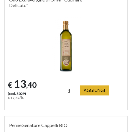
Delicato"
13
€
,40
AGGIUNGI
(cod. 3029)
€ 17,87/lt.
Penne Senatore Cappelli BIO