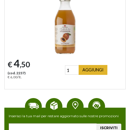
4
€
,50
AGGIUNGI
(cod. 2237)
€ 6,00/lt.
Inserisci la tua mail per restare aggiornato sulle nostre promozioni
ISCRIVITI