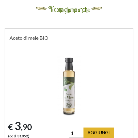
Ti consigliamo anche
Aceto di mele BIO
3
€
,90
AGGIUNGI
(cod. 31052)